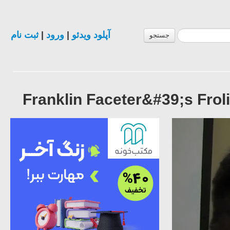
ثبت نام
|
ورود
|
آپلود ویدئو
جستجو
Franklin Faceter&#39;s Frol