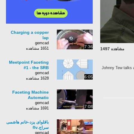
Charging a copper
lap
gemcad
7:36
1651 مشاهده
مشاهده 1497
Meetpoint Faceting
#1 - the SRB
Johnny Tew talks a
gemcad
6:05
1628 مشاهده
Faceting Machine
Automatic
gemcad
7:08
1691 مشاهده
باقلوای يزد-خانم هاشمی
سراج.flv
gemcad