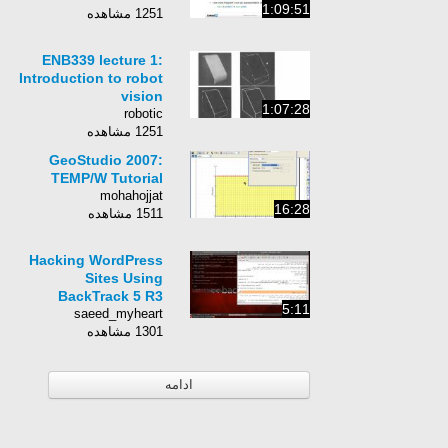
1:09:51
1251 مشاهده
ENB339 lecture 1:
Introduction to robot
vision
1:07:28
robotic
1251 مشاهده
GeoStudio 2007:
TEMP/W Tutorial
mohahojjat
16:28
1511 مشاهده
Hacking WordPress
Sites Using
BackTrack 5 R3
5:11
saeed_myheart
1301 مشاهده
ادامه