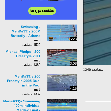
Swimming -
Men&#39;s 200M
Butterfly - Athens
5:23
2004 Summer
ms8
Olympic Games
1522 مشاهده
Michael Phelps - 200
Freestyle 2011
ms8
3:08
1380 مشاهده
مشاهده 1240
Men&#39;s 200
Freestyle-2005 Duel
in the Pool
4:15
ms8
1337 مشاهده
Men&#39;s Swimming
400m Individual
Medley Final -