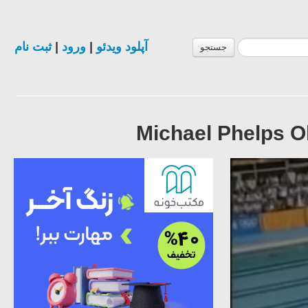
ثبت نام
|
ورود
|
آپلود ویدئو
جستجو
Michael Phelps O