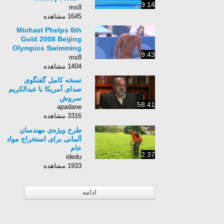
9:14
London 2012
ms8
Olympics
1645 مشاهده
Michael Phelps 6th
Gold 2008 Beijing
Olympics Swimming
9:43
Men&#39;s 200m
ms8
Medley
1404 مشاهده
نسخه کامل گفتگوی
صدای آمریکا با عبدالکریم
سروش
58:41
apadane
3316 مشاهده
طرح ویژه‌ی مهندسان
آلمانی برای استخراج مواد
خام
2:37
idedu
1933 مشاهده
ادامه