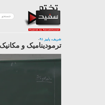
شریف، پاییز ۹۱
-
ترمودینامیک و مکانیک آماری ۱، جلسه ۱۰- بخش ۲ - پاییز 