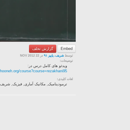
Embed
گزارش تخلف
توسط
شریف، پاییز ۹۱
در 22 NOV 2012
توضیحات:
ویدئو های کامل درس در:
khooneh.org/course?course=rezakhani95
لغات کلیدی:
ترمودینامیک, مکانیک آماری, فیزیک, شریف