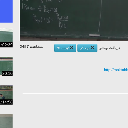
1:02:39
مشاهده 2457
دریافت ویدئو:
حجم کم
کیفیت بالا
http://maktab
20:10
1:14:58