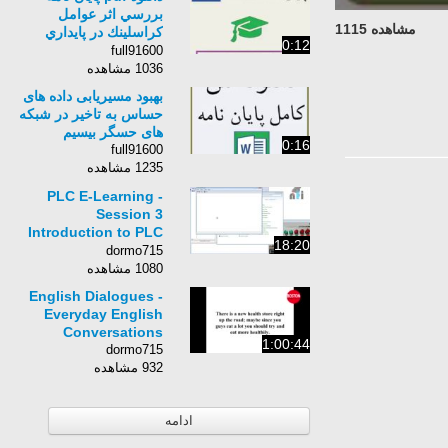
بررسي اثر عوامل
مشاهده 1115
كراسلينك در پايداري
0:12
كالاي يا پنبه با بتا
full91600
سيكلودكسترين
1036 مشاهده
بهبود مسیریابی داده های
حساس به تاخیر در شبکه
های حسگر بیسیم
0:16
full91600
1235 مشاهده
PLC E-Learning -
Session 3
Introduction to PLC
18:20
Trainer &amp; PLC
dormo715
Software
1080 مشاهده
English Dialogues -
Everyday English
Conversations
1:00:44
dormo715
932 مشاهده
ادامه