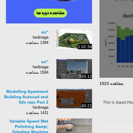
"en
fardinaga
1394 مشاهده
1:02:34
"en
fardinaga
1584 مشاهده
26:12
مشاهده 1523
Modelling Apartment
Building Autocad and
3ds max Part 2
This is &quot;Ho
40:21
fardinaga
1411 مشاهده
Variable Speed Wet
Polishing &amp;
Grinding Machine