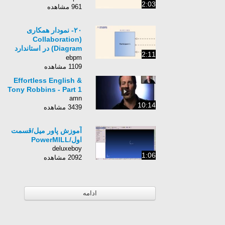
2:03
961 مشاهده
۲۰- نمودار همکاری
(Collaboration
Diagram) در استاندارد
2:11
BPMN2.0
ebpm
1109 مشاهده
Effortless English &
Tony Robbins - Part 1
amn
10:14
3439 مشاهده
آموزش پاور میل/قسمت
اول/PowerMILL
deluxeboy
1:06
2092 مشاهده
ادامه