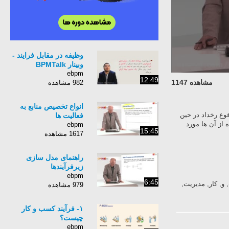
وظیفه در مقابل فرایند -
وبینار BPMTalk
ebpm
12:49
مشاهده 1147
982 مشاهده
انواع تخصیص منابع به
قوع رخداد در حین
فعالیت ها
 از آن ها مورد
ebpm
15:45
1617 مشاهده
راهنمای مدل سازی
زیرفرآیندها
ebpm
6:45
سب, و, کار, مدیریت,
979 مشاهده
۱- فرآیند کسب و کار
چیست؟
ebpm