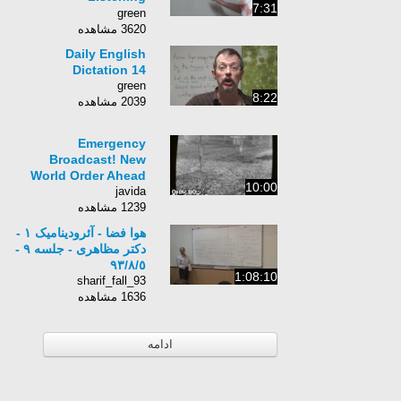
7:31
Comprehension (L/C)
green
3620 مشاهده
Daily English
Dictation 14
green
8:22
2039 مشاهده
Emergency
Broadcast! New
World Order Ahead
10:00
javida
1239 مشاهده
هوا فضا - آئرودینامیک ۱ -
دکتر مظاهری - جلسه ٩ -
٩٣/٨/٥
1:08:10
sharif_fall_93
1636 مشاهده
ادامه