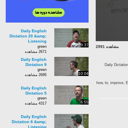
Daily English
Dictation 20 &amp;
Listening
9:37
Comprehension
green
مشاهده 2991
2671 مشاهده
Daily English
Dictation 9
Daily Dictatio
green
10:04
2695 مشاهده
how, to, improve, E
Daily English
Dictation 5
green
6:55
4317 مشاهده
Daily English
Dictation 6 &amp;
Listening