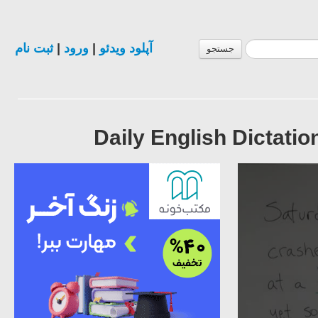
ثبت نام
|
ورود
|
آپلود ویدئو
جستجو
Daily English Dictat