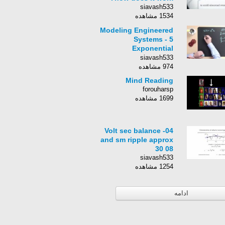
siavash533
1534 مشاهده
Modeling Engineered
Systems - 5
Exponential
Solutions
siavash533
974 مشاهده
Mind Reading
forouharsp
1699 مشاهده
04- Volt sec balance
and sm ripple approx
30 08
siavash533
1254 مشاهده
ادامه