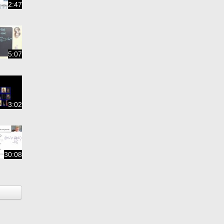
2:47
5:07
3:02
30:08