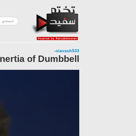
-
siavash533
ertia of Dumbbell .