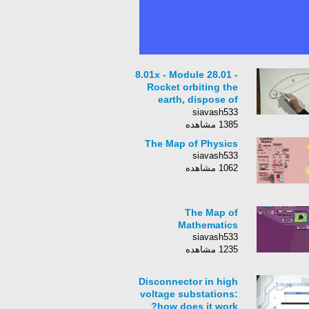
8.01x - Module 28.01 -
Rocket orbiting the
earth, dispose of
waste by firing it into
siavash533
the sun.
1385 مشاهده
The Map of Physics
siavash533
1062 مشاهده
The Map of
Mathematics
siavash533
1235 مشاهده
Disconnector in high
voltage substations:
how does it work?