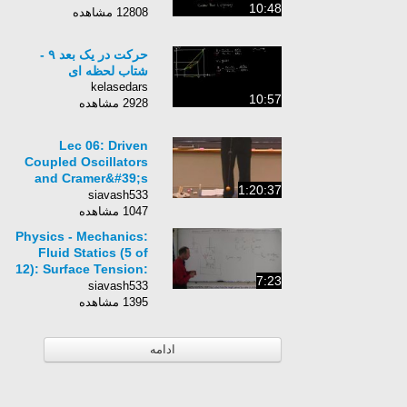
10:48
12808 مشاهده
حرکت در یک بعد ۹ -
شتاب لحظه ای
kelasedars
10:57
2928 مشاهده
Lec 06: Driven
Coupled Oscillators
and Cramer&#39;s
1:20:37
Rule | 8.03 Vibrations
siavash533
and Waves (Walter
1047 مشاهده
Lewin)
Physics - Mechanics:
Fluid Statics (5 of
12): Surface Tension:
7:23
What Causes
siavash533
Capillary Action?
1395 مشاهده
ادامه