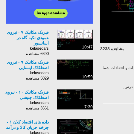
فیزیک مکانیک ۷ - نیروی
عمودی تکیه گاه در
آسانسور
10:47
kelasedars
مشاهده 3238
6690 مشاهده
فیزیک مکانیک ۹ - نیروی
اصطکاک ایستایی
ات و انتقادات شما
kelasedars
10:59
5029 مشاهده
 درس,
فیزیک مکانیک ١٠ - نیروی
اصطکاک جنبشی
kelasedars
7:30
3661 مشاهده
داده های اقتصاد کلان ۱ -
چرخه جریان کالا و درآمد
kelasedars