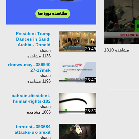
President Trump
Dances in Saudi
Arabia - Donald
20:49
مشاهده 1310
Trump Traditional
shaun
Saudi Sword Dance
1133 مشاهده
389940-rtnews-may-
27-17msk
shaun
26:47
1193 مشاهده
bahrain-dissident-
human-rights-182
shaun
28:30
1063 مشاهده
393684-terrorist-
attacks-uk-brexit
shaun