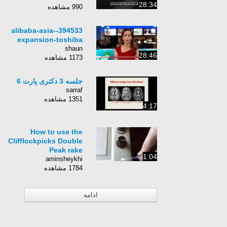
28:34
990 مشاهده
394533-alibaba-asia-
expansion-toshiba
shaun
28:46
1173 مشاهده
جلسه 3 دکتری پارت 6
sarraf
1351 مشاهده
4:17
How to use the
Clifflockpicks Double
Peak rake
1:04
aminsheykhi
1784 مشاهده
ادامه