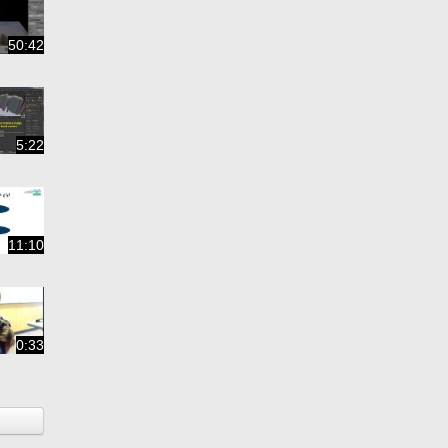
50:42
5:22
11:10
0:33