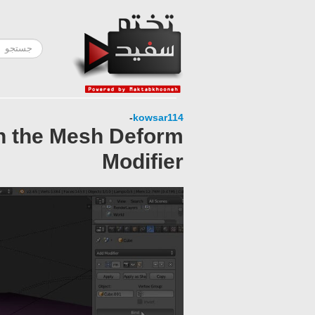
-
kowsar114
th the Mesh Deform
Modifier