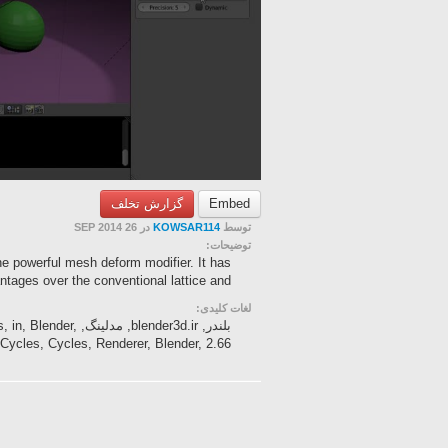
گزارش تخلف
Embed
در 26 SEP 2014
KOWSAR114
توسط
توضیحات:
the powerful mesh deform modifier. It has
ntages over the conventional lattice and ...
لغات کلیدی:
ifiers, in, Blender,
 Cycles, Cycles, Renderer, Blender, 2.66