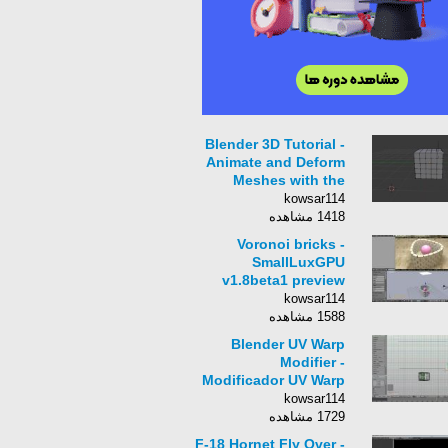
Blender 3D Tutorial -
Animate and Deform
Meshes with the
Hook Modifier by
kowsar114
VscorpianC
1418 مشاهده
Voronoi bricks -
SmallLuxGPU
v1.8beta1 preview
with Blender 2.5 and
kowsar114
Bullet Physics
1588 مشاهده
Blender UV Warp
Modifier -
Modificador UV Warp
de Blender
kowsar114
1729 مشاهده
F-18 Hornet Fly Over -