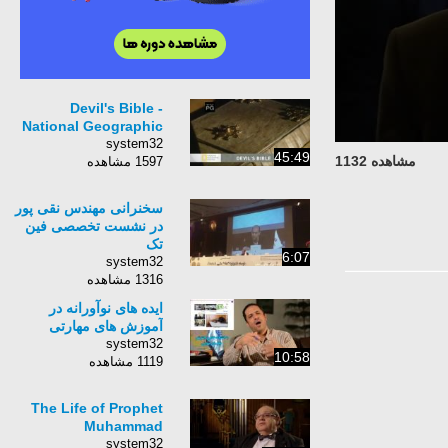
Devil's Bible -
National Geographic
system32
45:49
مشاهده 1132
1597 مشاهده
سخنرانی مهندس نقی پور
در نشست تخصصی فین
تک
6:07
system32
1316 مشاهده
ایده های نوآورانه در
آموزش های مهارتی
system32
10:58
1119 مشاهده
The Life of Prophet
Muhammad
system32