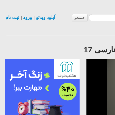
آپلود ویدئو
|
ورود
|
ثبت نام
جستجو
رسی 17