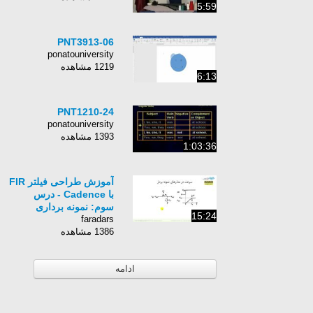
5:59
PNT3913-06
ponatouniversity
1219 مشاهده
6:13
PNT1210-24
ponatouniversity
1393 مشاهده
1:03:36
آموزش طراحی فیلتر FIR
با Cadence - درس
سوم: نمونه برداری
15:24
faradars
1386 مشاهده
ادامه