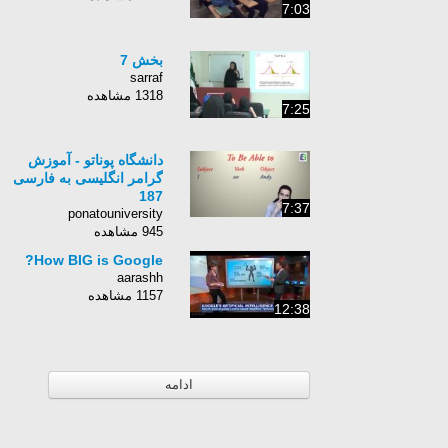
7:03
بخش 7
sarraf
1318 مشاهده
7:25
دانشگاه پوناتو - آموزش
گرامر انگلیسی به فارسی
187
7:37
ponatouniversity
945 مشاهده
How BIG is Google?
aarashh
1157 مشاهده
12:38
ادامه