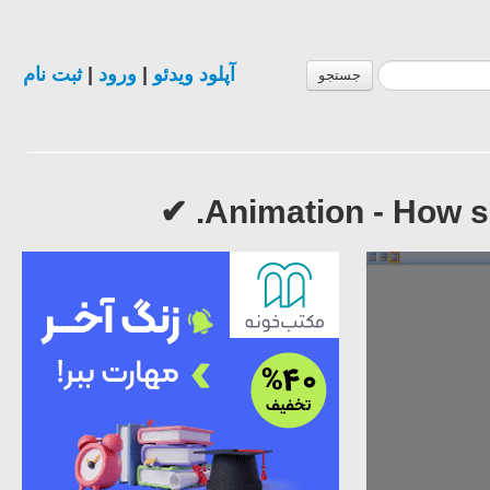
ثبت نام
|
ورود
|
آپلود ویدئو
جستجو
Animation - How se