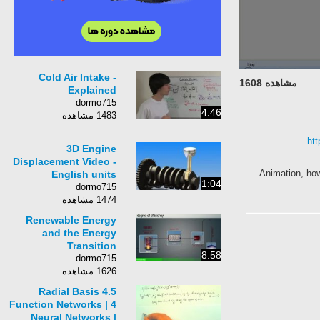
Cold Air Intake -
مشاهده 1608
Explained
dormo715
4:46
1483 مشاهده
ht
3D Engine
Displacement Video -
Animation, how
English units
1:04
dormo715
1474 مشاهده
Renewable Energy
and the Energy
Transition
8:58
dormo715
1626 مشاهده
4.5 Radial Basis
Function Networks | 4
Neural Networks |