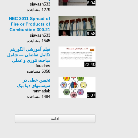
6:04
siavash533
1279 مشاهده
NEC 2011 Spread of
Fire or Products of
Combustion 300.21
9:58
(9min:59sec)
siavash533
1545 مشاهده
فیلم آموزشی الگوریتم
تکامل تفاضلی — شامل
مباحث تئوری و عملی
22:40
faradars
5058 مشاهده
تخمين خطی در
سيستمهای ديناميک
iranmatlab
0:07
1484 مشاهده
ادامه