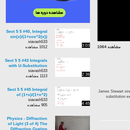
Sect 5 5 #40, Integral
sin(x)/(1+cos^2(x))
siavash533
3:03
مشاهده 1064
1012 مشاهده
Sect 5 5 #43 Integrals
with U-Substitution
siavash533
2:36
1113 مشاهده
Sect 5 5 #45 Integral
James Stewart sing
of (1+x)/(1+x^2)
substitution e
siavash533
4:45
905 مشاهده
Physics - Diffraction
of Light (3 of 4) The
Diffraction Grating