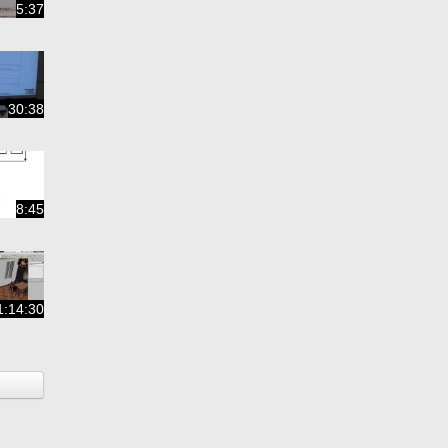
5:37
30:38
8:45
1:14:30