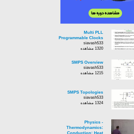
Multi PLL
Programmable Clocks
siavash533
1320 مشاهده
SMPS Overview
siavash533
1215 مشاهده
SMPS Topologies
siavash533
1324 مشاهده
Physics -
Thermodynamics:
Conduction: Heat