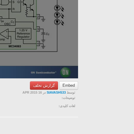
گزارش تخلف
Embed
در 16 APR 2015
SIAVASH533
توسط
توضیحات:
لغات کلیدی: