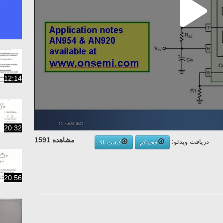
12:14
20:32
مشاهده 1591
دریافت ویدئو:
حجم کم
کیفیت بالا
20:56