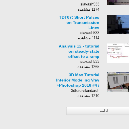
Transfer (4 of 8)
siavash533
Single -Pane Window
1174 مشاهده
TDT07: Short Pulses
on Transmission
Lines
siavash533
1114 مشاهده
Analysis 12 - tutorial
on steady-state
offset to a ramp
siavash533
1265 مشاهده
3D Max Tutorial
Interior Modeling Vray
+Photoshop 2016 #4 /
iç klassic modellme
3dforcivilandarch
1210 مشاهده
ادامه