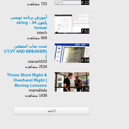
4:22
703 مشاهده
آموزش برنامه نویسی
پایتون 34 - string
format
7:51
iotech
669 مشاهده
تست ساب استیشن
(CT,VT AND BREAKER
)
4:58
siavash533
2534 مشاهده
Throw Short Right &
Overhand Right |
Boxing Lessons
1:35
mamalitala
1438 مشاهده
ادامه