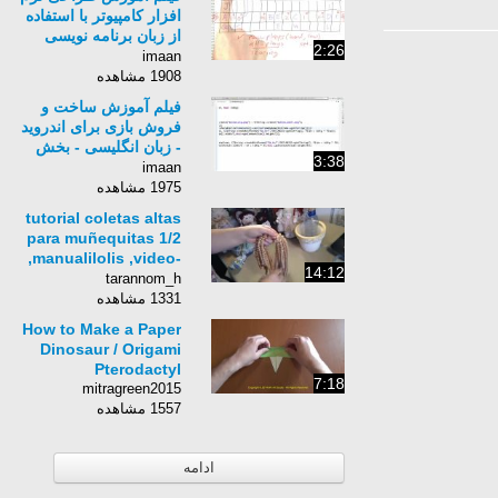
افزار کامپیوتر با استفاده
از زبان برنامه نویسی
2:26
Python برای کامپیوتر-
imaan
زبان انگلیسی - بخش 353
1908 مشاهده
فیلم آموزش ساخت و
فروش بازی برای اندروید
- زبان انگلیسی - بخش
3:38
30
imaan
1975 مشاهده
tutorial coletas altas
para muñequitas 1/2
,manualilolis ,video-
14:12
11
tarannom_h
1331 مشاهده
How to Make a Paper
Dinosaur / Origami
Pterodactyl
7:18
mitragreen2015
1557 مشاهده
ادامه