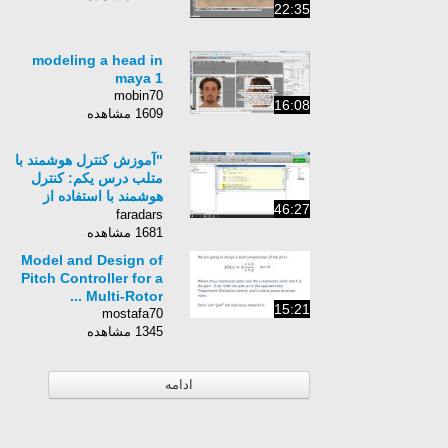
22:35
modeling a head in
maya 1
mobin70
16:08
1609 مشاهده
"آموزش کنترل هوشمند با
متلب درس یکم: کنترل
هوشمند با استفاده از
46:27
کنترل تطبیقی خودتنظیم
faradars
(الف)"
1681 مشاهده
Model and Design of
Pitch Controller for a
Multi-Rotor ...
15:21
mostafa70
1345 مشاهده
ادامه