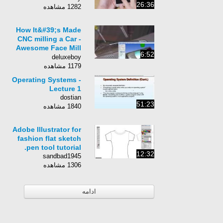
26:36
1282 مشاهده
How It&#39;s Made
CNC milling a Car -
Awesome Face Mill
6:52
CNC
deluxeboy
1179 مشاهده
Operating Systems -
Lecture 1
dostian
51:23
1840 مشاهده
Adobe Illustrator for
fashion flat sketch
pen tool tutorial.
12:32
sandbad1945
1306 مشاهده
ادامه