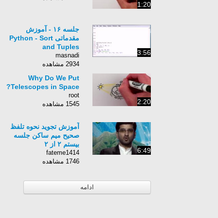
1:20
جلسه ۱۶ - آموزش
مقدماتی Python - Sort
and Tuples
3:56
masnadi
2934 مشاهده
Why Do We Put
Telescopes in Space?
root
2:20
1545 مشاهده
آموزش تجوید نحوه تلفظ
صحیح میم ساکن جلسه
بیستم ۲ از ۲
6:49
fateme1414
1746 مشاهده
ادامه