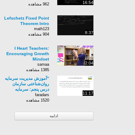
16:54
962 مشاهده
Lefschetz Fixed Point
Theorem Intro
math123
8:37
904 مشاهده
I Heart Teachers:
Encouraging Growth
Mindset
2:04
samaa
1385 مشاهده
"آموزش مدیریت سرمایه
روان‌شناختی سازمان
درس پنجم: سرمایه
11:17
روان‌شناختی امید"
faradars
1520 مشاهده
ادامه