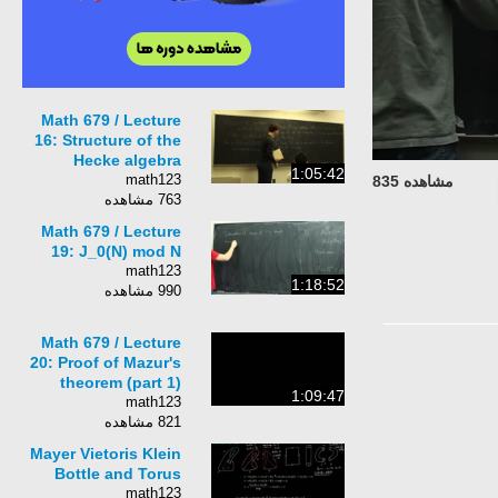
Math 679 / Lecture
16: Structure of the
Hecke algebra
1:05:42
math123
مشاهده 835
763 مشاهده
Math 679 / Lecture
19: J_0(N) mod N
math123
1:18:52
990 مشاهده
Math 679 / Lecture
20: Proof of Mazur's
theorem (part 1)
1:09:47
math123
821 مشاهده
Mayer Vietoris Klein
Bottle and Torus
math123