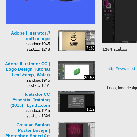
Adobe Illustrator //
coffee logo
sandbad1945
7:38
مشاهده 1264
1248 مشاهده
Adobe Illustrator CC |
http://www.media
Logo Design Tutorial
(Leaf &amp; Water
20:53
Dropآموزش ویدئویی
sandbad1945
ایلوستریتور)
1201 مشاهده
Logo, logo design
Illustrator CC
Essential Training
(2015) | Lynda.com
1:12
sandbad1945
1394 مشاهده
Creative Station
Poster Design |
Photoshop Speed Art