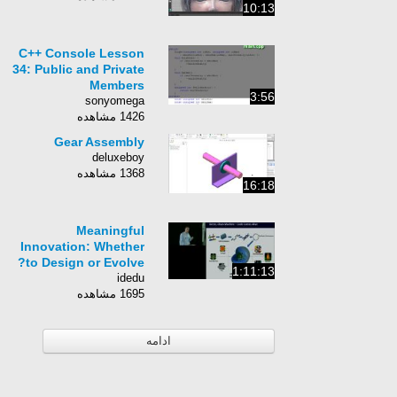
10:13
C++ Console Lesson
34: Public and Private
Members
3:56
sonyomega
1426 مشاهده
Gear Assembly
deluxeboy
1368 مشاهده
16:18
Meaningful
Innovation: Whether
to Design or Evolve?
1:11:13
idedu
1695 مشاهده
ادامه