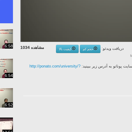
6:58
مشاهده 1034
دریافت ویدئو:
حجم کم
کیفیت بالا
ت پوناتو به آدرس زیر ببینید:
http://ponato.com/university/?
6:54
6:52