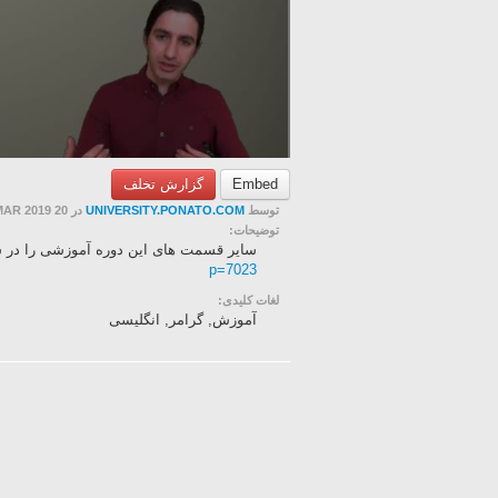
Embed
گزارش تخلف
توسط
UNIVERSITY.PONATO.COM
در 20 MAR 2019
توضیحات:
سایر قسمت های این دوره آموزشی را در سای
p=7023
لغات کلیدی:
آموزش, گرامر, انگلیسی