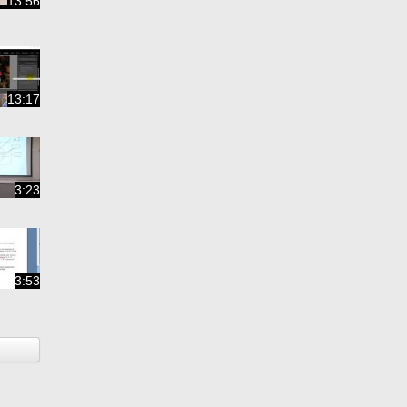
13:56
13:17
3:23
3:53