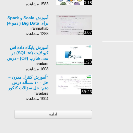
0:18
1583 مشاهده
آموزش Scala و Spark
برای Big Data ( دمو 4)
iranmatlab
3:07
1288 مشاهده
آموزش پایگاه داده اس
کیو لایت (SQLite) در
سی شارپ (#C) - درس
1:20
دوم: توضیحات کلی در
faradars
رابطه با اس کیولایت
1608 مشاهده
"آموزش کنترل مدرن –
حل ۱۰۰ مسأله درس
دهم: حل سؤالات کنکور
59:23
دکتری "
faradars
1904 مشاهده
ادامه