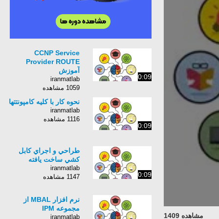
CCNP Service
Provider ROUTE
آموزش
0:09
iranmatlab
1059 مشاهده
نحوه کار با کلیه کامپونتتها
iranmatlab
1116 مشاهده
0:09
طراحي و اجراي كابل
كشي ساخت يافته
iranmatlab
0:09
1147 مشاهده
نرم افزار MBAL از
مجموعه IPM
مشاهده 1409
iranmatlab