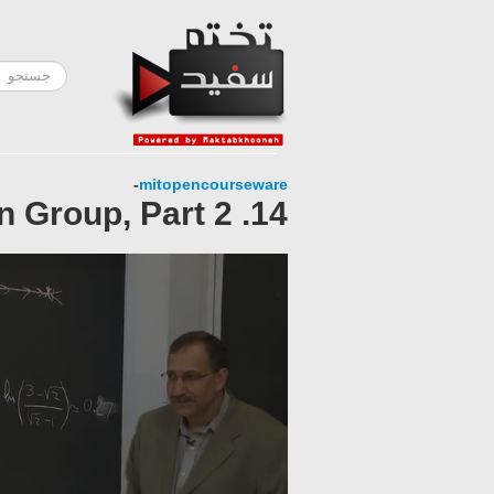
-
mitopencourseware
14. Position Space Renormalization Group, Part 2