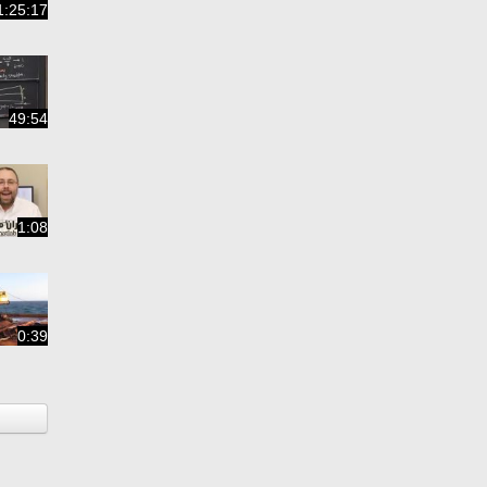
1:25:17
49:54
1:08
0:39