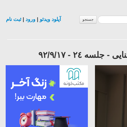
آپلود ویدئو
|
ورود
|
ثبت نام
جستجو
سه ٢٤ - ٩٢/٩/١٧