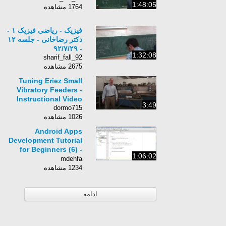
1:48:05
1764 مشاهده
فیزیک - ریاضی فیزیک ١ -
دکتر رضاخانی - جلسه ١٢
- ٩٢/٧/٢٩
1:32:08
sharif_fall_92
2675 مشاهده
Tuning Eriez Small
Vibratory Feeders -
Instructional Video
3:49
dormo715
1026 مشاهده
Android Apps
Development Tutorial
for Beginners (6) -
1:06:02
2015
mdehfa
1234 مشاهده
ادامه