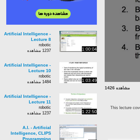
Artificial Intelligence -
Lecture 8
robotic
1:00:04
1237 مشاهده
Artificial Intelligence -
Lecture 10
robotic
1:03:49
1484 مشاهده
مشاهده 1426
Artificial Intelligence -
Lecture 11
robotic
This lecture cov
1:22:50
1237 مشاهده
A.I. - Artificial
Intelligence, CLIPS
Programming