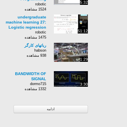
5:32
Language, quick run
robotic
thru! Car Diagnosis!
1524 مشاهده
ACE
undergraduate
machine learning 27:
Logistic regression
51:12
robotic
1475 مشاهده
رباتهای کارگر
habson
938 مشاهده
1:29
BANDWIDTH OF
SIGNAL
dormo715
3:30
1332 مشاهده
ادامه