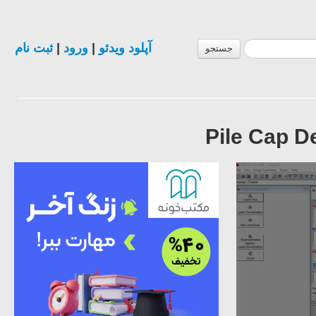
ثبت نام
|
ورود
|
آپلود ویدئو
جستجو
Pile Cap D