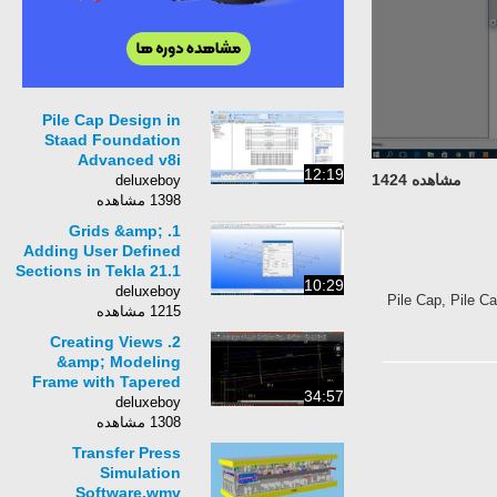
Pile Cap Design in
Staad Foundation
Advanced v8i
12:19
مشاهده 1424
(Version 7.02)
deluxeboy
1398 مشاهده
1. Grids &amp;
Adding User Defined
Sections in Tekla 21.1
10:29
for Steel Structure
deluxeboy
Pile Cap, Pile C
1215 مشاهده
2. Creating Views
&amp; Modeling
Frame with Tapered
34:57
Section in Tekla
deluxeboy
Structures v21.1
1308 مشاهده
Transfer Press
Simulation
Software.wmv