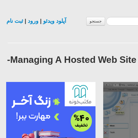
آپلود ویدئو
|
ورود
|
ثبت نام
جستجو
فیلم آموزش مدیریت صحیح هاست وبسایت Managing A Hosted Web Site-