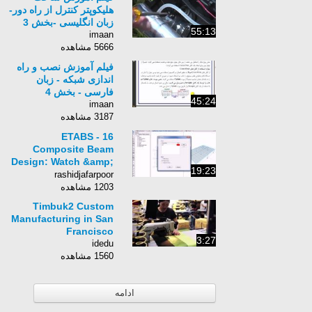
هلیکوپتر کنترل از راه دور-
زبان انگلیسی -بخش 3
55:13
imaan
5666 مشاهده
فیلم آموزش نصب و راه
اندازی شبکه - زبان
فارسی - بخش 4
45:24
imaan
3187 مشاهده
ETABS - 16
Composite Beam
Design: Watch &amp;
19:23
Learn
rashidjafarpoor
1203 مشاهده
Timbuk2 Custom
Manufacturing in San
Francisco
3:27
idedu
1560 مشاهده
ادامه