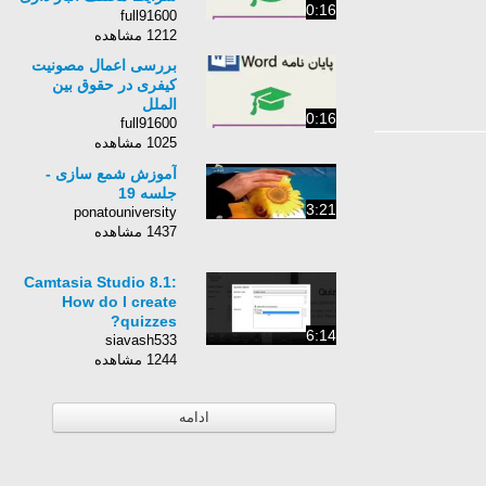
0:16
و تیمار حرارتی
full91600
1212 مشاهده
بررسی اعمال مصونیت
کیفری در حقوق بین
الملل
0:16
full91600
1025 مشاهده
آموزش شمع سازی -
جلسه 19
3:21
ponatouniversity
1437 مشاهده
Camtasia Studio 8.1:
How do I create
quizzes?
6:14
siavash533
1244 مشاهده
ادامه