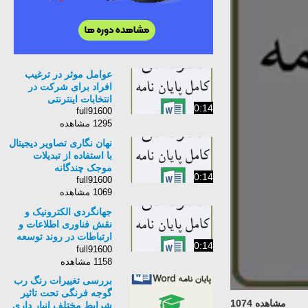
عوامل موثر در ترغیب
افراد برای شرکت در
انتخابات اینترنتی
0:14
full91600
1295 مشاهده
نهان نگاری تصاویر دیجیتال
با استفاده از تبدیلات
موجک چندگانه
0:14
full91600
1069 مشاهده
جهانگردی الکترونیک و
نقش فناوری اطلاعات و
ارتباطات در روند توسعه
0:14
گردشگری در ایران
full91600
1158 مشاهده
بررسی تغییرات رنگ رب
گوجه فرنگی تحت تاثیر
مشاهده 1074
شرایط مختلف انبار داری