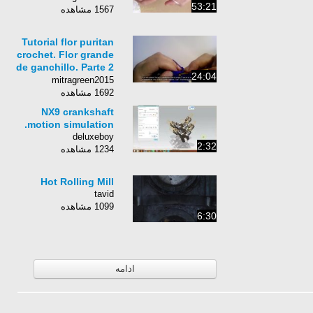
53:21
1567 مشاهده
Tutorial flor puritan
crochet. Flor grande
de ganchillo. Parte 2
24:04
de 2.
mitragreen2015
1692 مشاهده
NX9 crankshaft
motion simulation.
deluxeboy
2:32
1234 مشاهده
Hot Rolling Mill
tavid
1099 مشاهده
6:30
ادامه