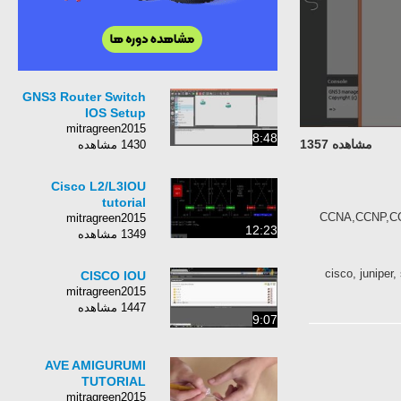
GNS3 Router Switch
IOS Setup
mitragreen2015
8:48
مشاهده 1357
1430 مشاهده
Cisco L2/L3IOU
tutorial
CCNA,CCNP,CCIE
mitragreen2015
12:23
1349 مشاهده
cisco, juniper
CISCO IOU
mitragreen2015
1447 مشاهده
9:07
AVE AMIGURUMI
TUTORIAL
mitragreen2015