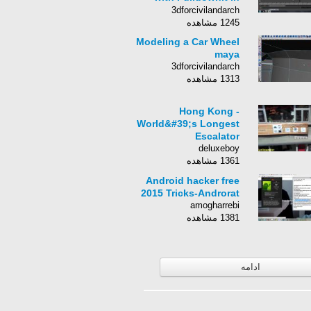
Maya فارسی
3dforcivilandarch
1245 مشاهده
Modeling a Car Wheel
maya
3dforcivilandarch
1313 مشاهده
Hong Kong -
World&#39;s Longest
Escalator
deluxeboy
1361 مشاهده
Android hacker free
2015 Tricks-Androrat
amogharrebi
1381 مشاهده
ادامه