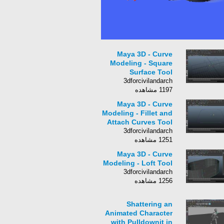
Maya 3D - Curve
Modeling - Square
Surface Tool
3dforcivilandarch
1197 مشاهده
Maya 3D - Curve
Modeling - Fillet and
Attach Curves Tool
3dforcivilandarch
1251 مشاهده
Maya 3D - Curve
Modeling - Loft Tool
3dforcivilandarch
1256 مشاهده
Shattering an
Animated Character
with Pulldownit in