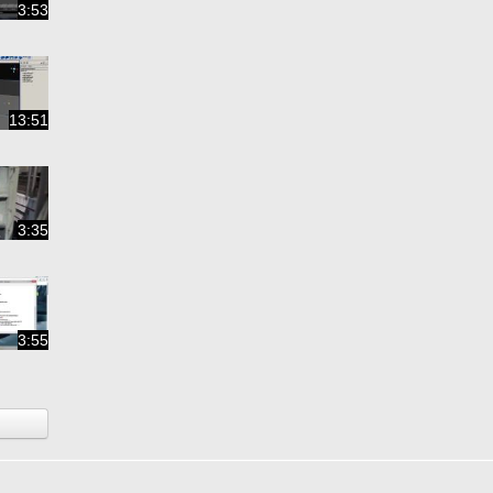
3:53
13:51
3:35
3:55