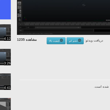
4:12
مشاهده 1235
دریافت ویدئو:
حجم کم
کیفیت بالا
3:26
ال شده است
4:41