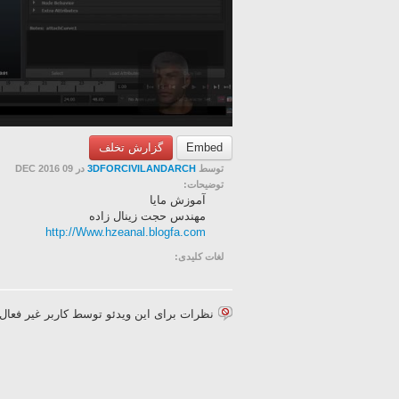
گزارش تخلف
Embed
در 09 DEC 2016
3DFORCIVILANDARCH
توسط
توضیحات:
آموزش مایا
مهندس حجت زینال زاده
http://Www.hzeanal.blogfa.com
لغات کلیدی:
نظرات برای این ویدئو توسط کاربر غیر فع.