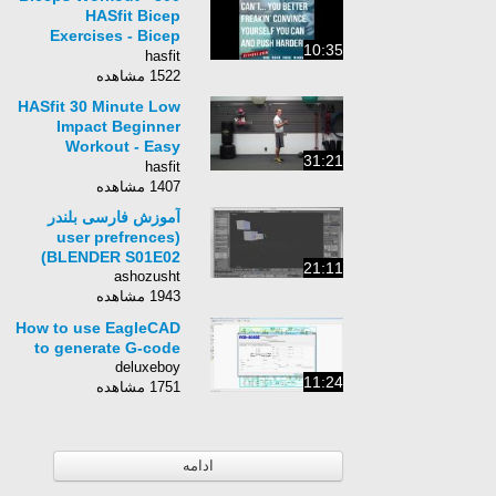
HASfit Bicep
Exercises - Bicep
10:35
Workout Training -
hasfit
Biceps Exercise
1522 مشاهده
Routine
HASfit 30 Minute Low
Impact Beginner
Workout - Easy
31:21
Exercises at Home -
hasfit
Easy Workout for
1407 مشاهده
Beginners
آموزش فارسی بلندر
user prefrences)
BLENDER S01E02)
21:11
ashozusht
1943 مشاهده
How to use EagleCAD
to generate G-code
deluxeboy
11:24
1751 مشاهده
ادامه