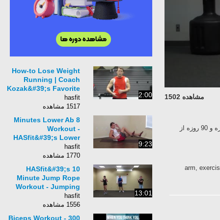
How-to Lose Weight
Running | Coach
Kozak&#39;s Favorite
2:00
مشاهده 1502
Way To Lose Fat
hasfit
Running | HASfit
1517 مشاهده
Weight Loss
8 Minutes Lower Ab
برای برنامه ریزی کامل و روزانه این ورزش به وب سایت زیر مراجعه کنید.برنامه ریزی 30 روزه و 90 روزه از
Workout -
HASfit&#39;s Lower
9:23
Abdominal Exercises
hasfit
- Work Out Lower Abs
1770 مشاهده
arm, exer
HASfit&#39;s 10
Minute Jump Rope
Workout - Jumping
13:01
Rope Exercise Work
hasfit
Out - Jump Rope to
1556 مشاهده
Lose Weight
300 Biceps Workout -