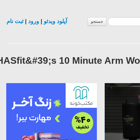
ثبت نام
|
ورود
|
آپلود ویدئو
جستجو
HASfit&#39;s 10 Minute Arm Wo