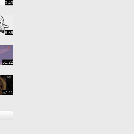
0:43
8:59
51:22
57:41