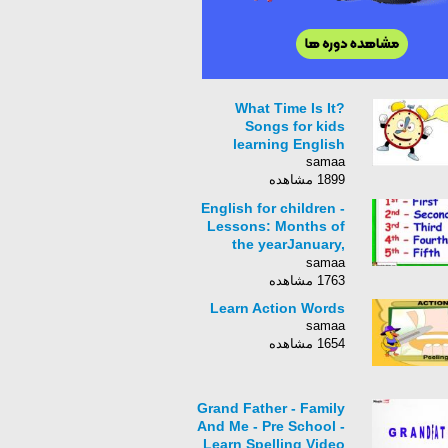
What Time Is It?
Songs for kids
learning English
samaa
1899 مشاهده
English for children -
Lessons: Months of
the yearJanuary,
Febru
samaa
1763 مشاهده
Learn Action Words
samaa
1654 مشاهده
Grand Father - Family
And Me - Pre School -
Learn Spelling Video