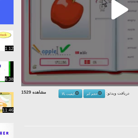
1:12
6:38
مشاهده 1529
دریافت ویدئو:
حجم کم
کیفیت بالا
11:46