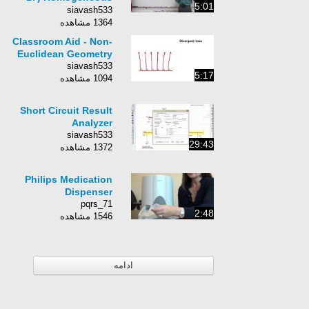
5:01
with Constant
siavash533
Coefficients Ex. 1
1364 مشاهده
Classroom Aid - Non-
Euclidean Geometry
siavash533
5:17
1094 مشاهده
Short Circuit Result
Analyzer
siavash533
29:43
1372 مشاهده
Philips Medication
Dispenser
pqrs_71
2:48
1546 مشاهده
ادامه