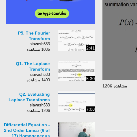
P5. The Fourier
Transform
siavash533
2:41
1036 مشاهده
Q1. The Laplace
Transform
siavash533
5:30
1400 مشاهده
مشاهده 1206
Q2. Evaluating
Laplace Transforms
siavash533
7:08
1206 مشاهده
Differential Equation -
2nd Order Linear (6 of
17) Homogeneous