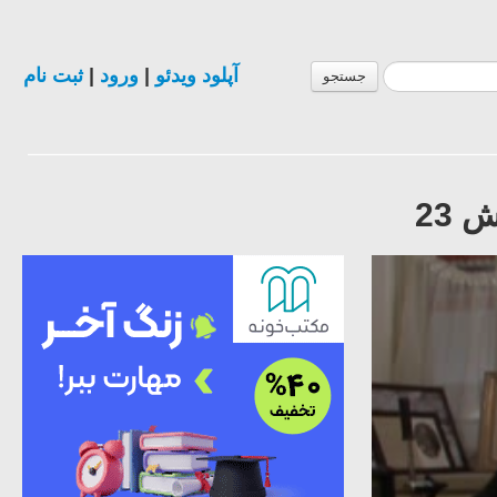
آپلود ویدئو
|
ورود
|
ثبت نام
جستجو
23