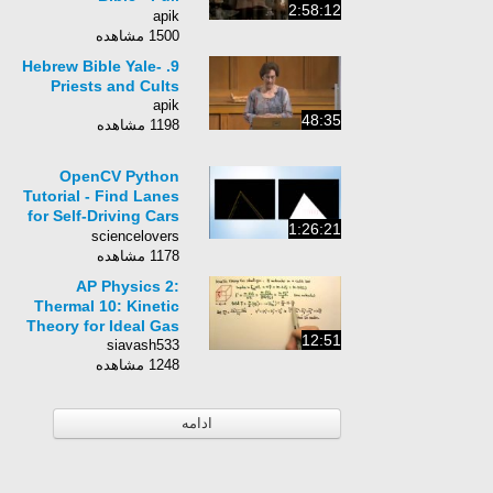
2:58:12
Documentary
apik
1500 مشاهده
9. Hebrew Bible Yale-
Priests and Cults
apik
48:35
1198 مشاهده
OpenCV Python
Tutorial - Find Lanes
for Self-Driving Cars
1:26:21
(Computer Vision
sciencelovers
Basics Tutorial)
1178 مشاهده
AP Physics 2:
Thermal 10: Kinetic
Theory for Ideal Gas
12:51
siavash533
1248 مشاهده
ادامه