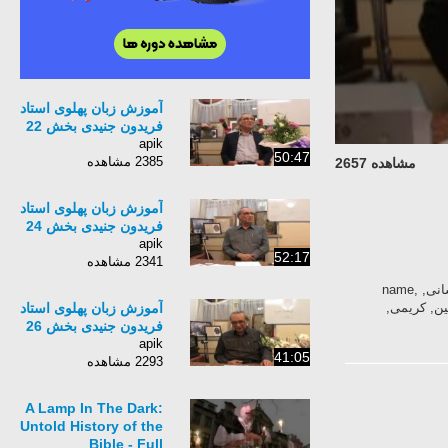
آموزش زبان پهلوی استاد
فریدون جنیدی بخش 22
apik
50:47
2385 مشاهده
مشاهده 2657
آموزش زبان پهلوی استاد
فریدون جنیدی بخش 24
apik
52:17
2341 مشاهده
آموزش, زبان, پهلوی, استاد, فریدون, جنیدی, بنیاد, نیشابور, ایران, باستان, هخامنشیان, ساسانی, name,
امین, کریمی,
آموزش زبان پهلوی استاد
فریدون جنیدی بخش 26
apik
41:05
2293 مشاهده
A Lamp In The Dark:
Untold History of the
Bible - Full