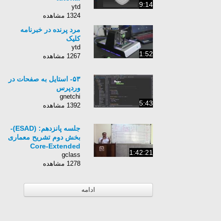
9:14
ytd
1324 مشاهده
مرد پرنده در خبرنامه
کلیک
ytd
1:52
1267 مشاهده
۵۳- استایل به صفحات در
وردپرس
gnetchi
5:43
1392 مشاهده
جلسه پانزدهم: (ESAD)-
بخش دوم تشریح معماری
Core-Extended
1:42:21
gclass
1278 مشاهده
ادامه