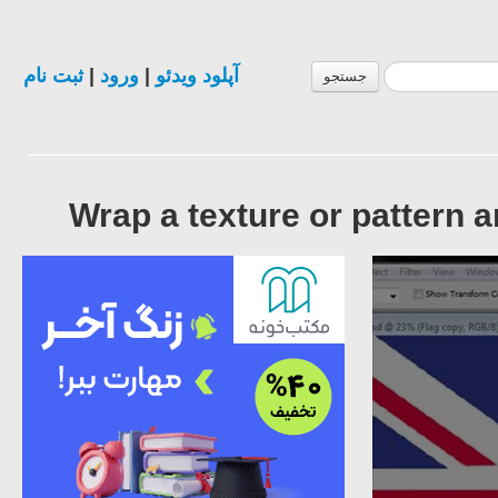
ثبت نام
|
ورود
|
آپلود ویدئو
جستجو
Wrap a texture or pattern 