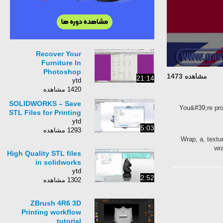
Recover Your
Furniture In
Photoshop
مشاهده 1473
21:14
ytd
1420 مشاهده
SOLIDWORKS – Save
You&#39;re pro
STL Files for Printing
ytd
5:03
1293 مشاهده
Wrap, a, textu
wra
High Quality STL files
in solidworks
ytd
2:52
1302 مشاهده
ZBrush 4R6 3D
Printing workflow
tutorial