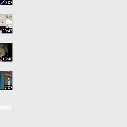
0:07
29:47
15:48
7:07