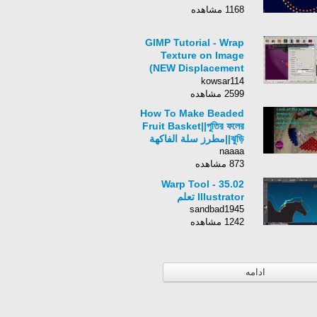
1168 مشاهده
GIMP Tutorial - Wrap
Texture on Image
(NEW Displacement
Map Feature) by
kowsar114
VscorpianC
2599 مشاهده
How To Make Beaded
Fruit Basket||পুতির ফলের
ঝুড়ি||مطرز سلة الفاكهة
naaaa
873 مشاهده
35.02 Warp Tool -
Illustrator تعلم
sandbad1945
1242 مشاهده
ادامه