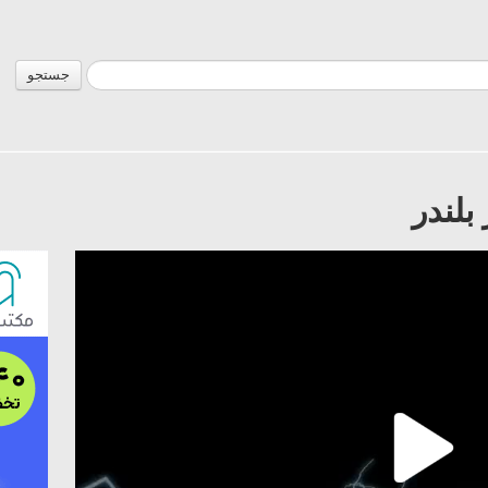
جستجو
بلندر