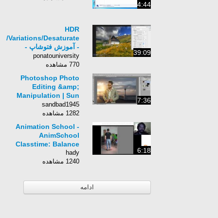
4:44
HDR
ng/Variations/Desaturate
- آموزش فتوشاپ -
39:09
قسمت هفدهم - بهمن
ponatouniversity
رئوفی
770 مشاهده
Photoshop Photo
Editing &amp;
Manipulation | Sun
7:36
Flare Effects
sandbad1945
1282 مشاهده
Animation School -
AnimSchool
Classtime: Balance
6:18
hady
1240 مشاهده
ادامه