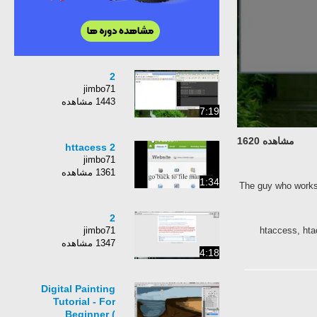
2
jimbo71
1443 مشاهده
7:19
مشاهده 1620
httacess 2
jimbo71
1361 مشاهده
1:34
The guy who works
2
.htaccess, ht
jimbo71
1347 مشاهده
4:18
Digital Painting
Tutorial - For
Beginner (