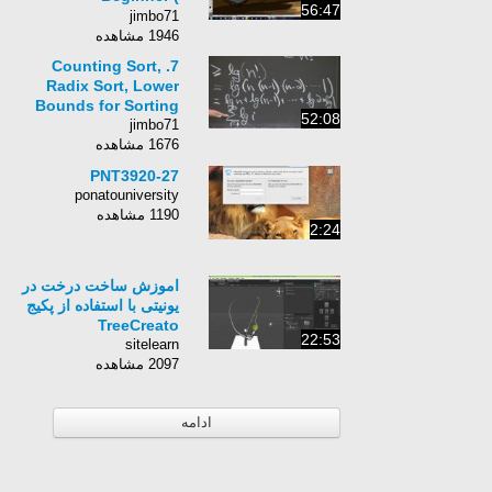
56:47
Photoshop )
jimbo71
1946 مشاهده
7. Counting Sort,
Radix Sort, Lower
Bounds for Sorting
52:08
jimbo71
1676 مشاهده
PNT3920-27
ponatouniversity
1190 مشاهده
2:24
اموزش ساخت درخت در
یونیتی با استفاده از پکیج
TreeCreato
22:53
sitelearn
2097 مشاهده
ادامه