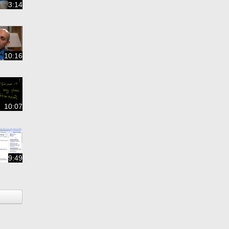
3:14
10:16
10:07
9:49