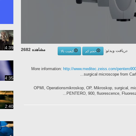
4:39
مشاهده 2682
دریافت ویدئو:
حجم کم
کیفیت بالا
More information:
http://www.meditec.zeiss.com/pentero90
surgical microscope from Carl
4:35
OPMI, Operationsmikroskop, OP, Mikroskop, surgical, mic
PENTERO, 900, fluorescence, Fluoresz
2:40