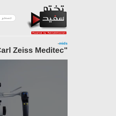
-
mids
"The Next Generation" - OPMI PENTERO 900 by Carl Zeiss Meditec