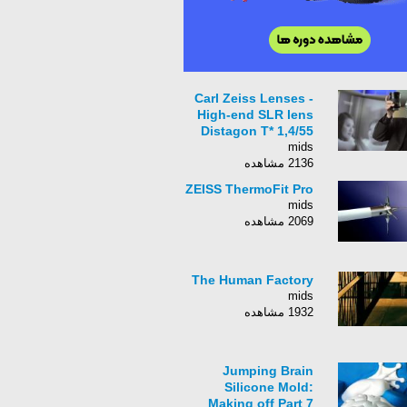
Carl Zeiss Lenses -
High-end SLR lens
Distagon T* 1,4/55
mids
2136 مشاهده
ZEISS ThermoFit Pro
mids
2069 مشاهده
The Human Factory
mids
1932 مشاهده
Jumping Brain
Silicone Mold:
Making off Part 7