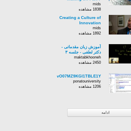
mids
1838 مشاهده
Creating a Culture of
Innovation
mids
1892 مشاهده
آموزش زبان مقدماتی -
دکتر لطفی - جلسه ٣
maktabkhooneh
2450 مشاهده
g0qvO07MZ9KGl1TBLE1Y
ponatouniversity
1206 مشاهده
ادامه