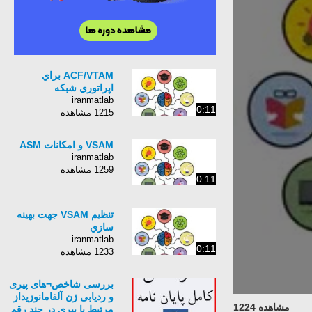
ACF/VTAM براي
اپراتوري شبكه
iranmatlab
0:11
1215 مشاهده
VSAM و امكانات ASM
iranmatlab
1259 مشاهده
0:11
تنظيم VSAM جهت بهينه
سازي
iranmatlab
0:11
1233 مشاهده
بررسی شاخص¬های پیری
و ردیابی ژن آلفامانوزیداز
مشاهده 1224
مرتبط با پیری در چند رقم