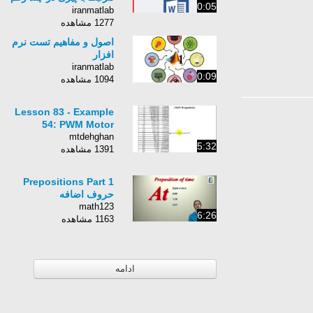
0:05
گیلاس - YouTube
iranmatlab
1277 مشاهده
اصول و مفاهيم تست نرم
افزار
iranmatlab
0:09
1094 مشاهده
Lesson 83 - Example
54: PWM Motor
mtdehghan
5:32
1391 مشاهده
Prepositions Part 1
حروف اضافه
math123
6:26
1163 مشاهده
ادامه