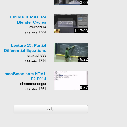
3:00
Clouds Tutorial for
Blender Cycles
kowsar114
1:17:03
1384 مشاهده
Lecture 15: Partial
Differential Equations
siavash533
45:22
1296 مشاهده
mooBmoo com HTML
E2 P014
ehsanmandegar
9:57
1261 مشاهده
ادامه