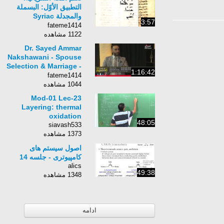
التطبيق الأوّل: البسملة
والمجدلة Syriac
3:57
Exercise 1: Trinitarian
fateme1414
Formulas
1122 مشاهده
Dr. Sayed Ammar
Nakshawani - Spouse
Selection & Marriage -
1:16:42
Season One
fateme1414
1044 مشاهده
Mod-01 Lec-23
Layering: thermal
oxidation
48:05
siavash533
1373 مشاهده
اصول سیستم های
کامپیوتری - جلسه 14
alics
49:38
1348 مشاهده
ادامه