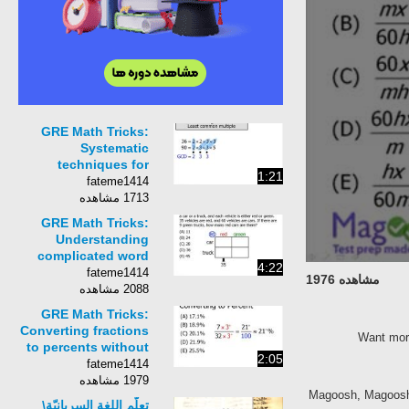
GRE Math Tricks:
Systematic
techniques for
1:21
finding factors and
fateme1414
multiples
1713 مشاهده
GRE Math Tricks:
Understanding
complicated word
4:22
problems with
fateme1414
مشاهده 1976
diagrams
2088 مشاهده
GRE Math Tricks:
Converting fractions
Want m
to percents without
2:05
long division
fateme1414
1979 مشاهده
Magoosh, Magoo
تعلّم اللغة السريانيّة\