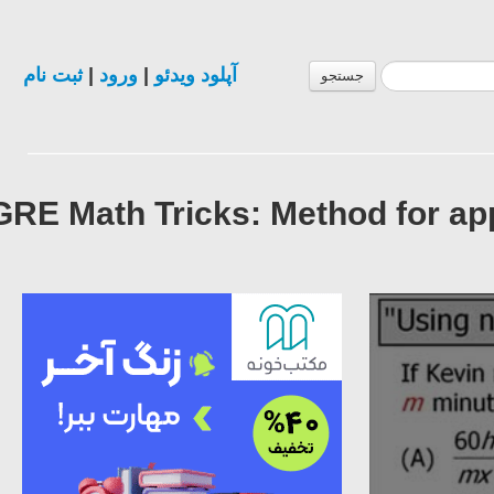
ثبت نام
|
ورود
|
آپلود ویدئو
جستجو
GRE Math Tricks: Method for ap