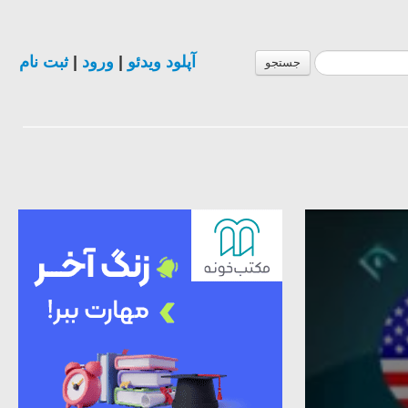
آپلود ویدئو
|
ورود
|
ثبت نام
جستجو