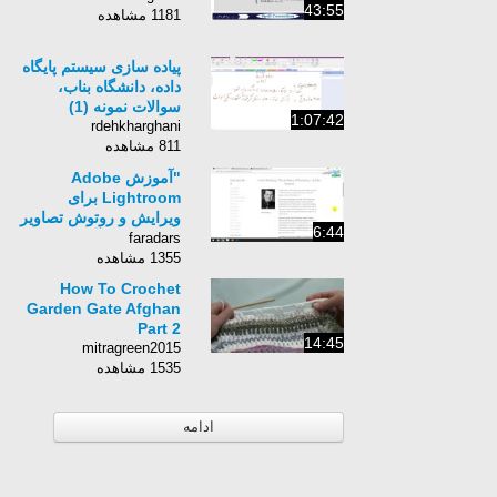
43:55
1181 مشاهده
پیاده سازی سیستم پایگاه
داده، دانشگاه بناب،
سوالات نمونه (1)
1:07:42
rdehkharghani
811 مشاهده
"آموزش Adobe
Lightroom برای
ویرایش و روتوش تصاویر
6:44
- درس یکم: آشنایی با نرم
faradars
افزار Adobe
1355 مشاهده
Lightroom "
How To Crochet
Garden Gate Afghan
Part 2
14:45
mitragreen2015
1535 مشاهده
ادامه