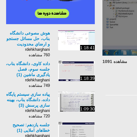
هوش مصوعی دانشگاه
بناب، حل مسائل جستجو
و ارضاي محدوديت
1:18:41
rdehkharghani
760 مشاهده
مشاهده 1091
داده کاوی، دانشگاه بناب،
جلسه سوم، فصل
یادگیری ماشین (1)
1:18:39
rdehkharghani
749 مشاهده
پیاده سازی سیستم پایگاه
داده، دانشگاه بناب، بهینه
سازی پرسش (3)
1:09:30
rdehkharghani
720 مشاهده
جلسه یازدهم: تصحیح
خطاهای املایی (1)
rdehkharghani